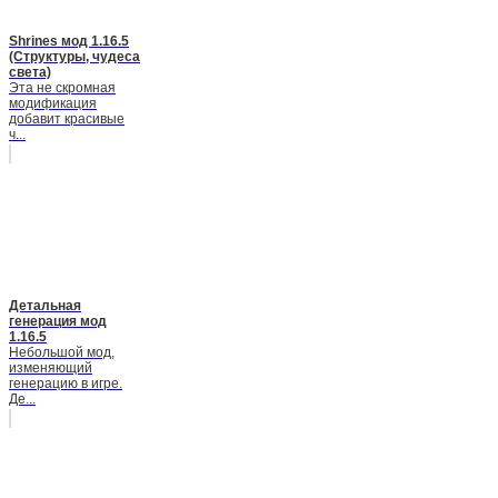
Shrines мод 1.16.5
(Структуры, чудеса
света)
Эта не скромная
модификация
добавит красивые
ч...
Детальная
генерация мод
1.16.5
Небольшой мод,
изменяющий
генерацию в игре.
Де...