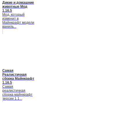
Дикие и домашние
животные Мод
1.16.5
Мод, который
изменит в
Майнкрафт модели
ваниль...
Самая
Реалистичная
сборка Майнкрафт
1.16.5
Самая
реалистичная
сборка майнкрафт
версии 1.1...