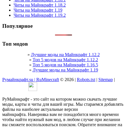
Читы на Майнкрафт 1.18.2
Читы на Майнкрафт 1.19
Читы на Майнкрафт 1.19.2
Популярное
Топ модов
»
Лучшие моды на Майнкрафт 1.12.2
»
Топ 5 модов на Майнкрафт 1.12.2
»
Топ 5 модов на Майнкрафт 1.16.5
»
Лучшие моды на Майнкрафт 1.19
Румайнкрафт.su | RuMinecraft
© 2026 |
Robots.txt
|
Sitemap
|
РуМайнкрафт - это сайт на котором можно скачать лучшие
моды, карты и читы для вашей игры. Мы стараемся добавлять
файлы на наиболее актуальные версии
майнкрафта. Наверняка вам не понадобится много времени
чтобы найти нужный вам мод, в любом случае при желании
вы сможете воспользоваться поиском. Обратите внимание на