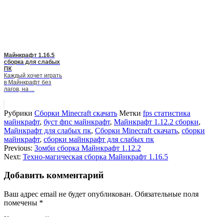
Майнкрафт 1.16.5
сборка для слабых
ПК
Каждый хочет играть
в Майнкрафт без
лагов, на ...
Рубрики
Сборки Minecraft скачать
Метки
fps статистика
майнкрафт
,
буст фпс майнкрафт
,
Майнкрафт 1.12.2 сборки
,
Майнкрафт для слабых пк
,
Сборки Minecraft скачать
,
сборки
майнкрафт
,
сборки майнкрафт для слабых пк
Previous:
Зомби сборка Майнкрафт 1.12.2
Next:
Техно-магическая сборка Майнкрафт 1.16.5
Добавить комментарий
Ваш адрес email не будет опубликован.
Обязательные поля
помечены
*