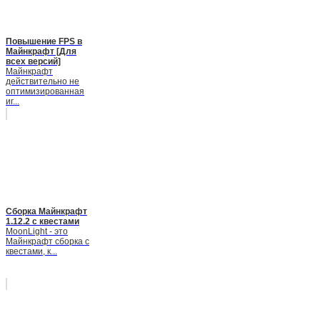
Повышение FPS в
Майнкрафт [Для
всех версий]
Майнкрафт
действительно не
оптимизированная
иг...
Сборка Майнкрафт
1.12.2 с квестами
MoonLight - это
Майнкрафт сборка с
квестами, к...